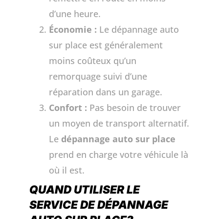
d’une heure.
Économie :
Le dépannage auto
sur place est généralement
moins coûteux qu’un
remorquage suivi d’une
réparation dans un garage.
Confort :
Pas besoin de trouver
un moyen de transport alternatif.
Le
dépannage auto sur place
prend en charge votre véhicule là
où il est.
QUAND UTILISER LE
SERVICE DE DÉPANNAGE