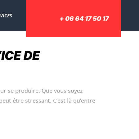
APPELEZ-NOUS
VICES
+ 06 64 17 50 17
ICE DE
our se produire. Que vous soyez
eut être stressant. C’est là qu’entre