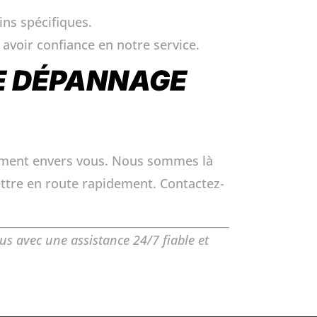
ns spécifiques.
avoir confiance en notre service.
DE DÉPANNAGE
agement envers vous. Nous sommes là
ttre en route rapidement. Contactez-
us avec une assistance 24/7 fiable et