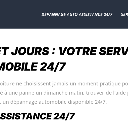
NUIT ET JOUR
DÉPANNAGE AUTO ASSISTANCE 24/7
SER
T JOURS : VOTRE SERV
OBILE 24/7
e voiture ne choisissent jamais un moment pratique p
té à une panne un dimanche matin, trouver de l’aide p
rs, un dépannage automobile disponible 24/7.
SSISTANCE 24/7