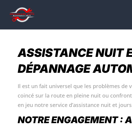
ASSISTANCE 
ASSISTANCE NUIT E
DÉPANNAGE AUTOM
Il est un fait universel que les problèmes d
coincé sur la route en pleine nuit ou confron
en jeu notre service d’assistance nuit et jou
NOTRE ENGAGEMENT : A