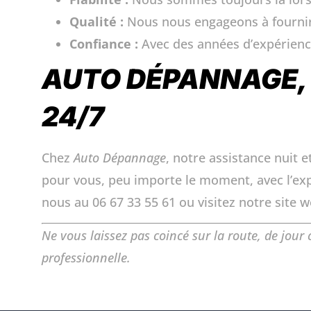
Qualité :
Nous nous engageons à fournir 
Confiance :
Avec des années d’expérience
AUTO DÉPANNAGE
24/7
Chez
Auto Dépannage
, notre assistance nuit 
pour vous, peu importe le moment, avec l’ex
nous au 06 67 33 55 61 ou visitez notre site w
Ne vous laissez pas coincé sur la route, de jou
professionnelle.