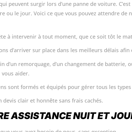
qui peuvent surgir lors d’une panne de voiture. C’es
re ou le jour. Voici ce que vous pouvez attendre de n
e à intervenir à tout moment, que ce soit tôt le mat
s d’arriver sur place dans les meilleurs délais afin
n d’un remorquage, d’un changement de batterie, ou
 vous aider.
ns sont formés et équipés pour gérer tous les type
devis clair et honnête sans frais cachés.
RE ASSISTANCE NUIT ET JO
ue vous avez besoin de nous, sans exception.