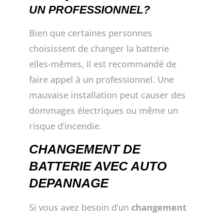
UN PROFESSIONNEL?
Bien que certaines personnes
choisissent de changer la batterie
elles-mêmes, il est recommandé de
faire appel à un professionnel. Une
mauvaise installation peut causer des
dommages électriques ou même un
risque d’incendie.
CHANGEMENT DE
BATTERIE AVEC AUTO
DEPANNAGE
Si vous avez besoin d’un
changement